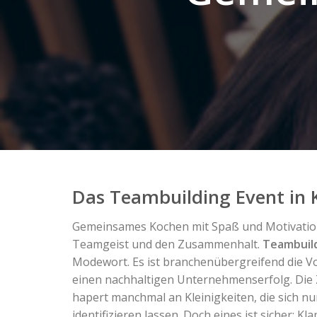
Das Teambuilding Event in 
Gemeinsames Kochen mit Spaß und Motivation
Teamgeist und den Zusammenhalt.
Teambuil
Modewort. Es ist branchenübergreifend die V
einen nachhaltigen Unternehmenserfolg. Di
hapert manchmal an Kleinigkeiten, die sich n
identifizieren lassen. Doch eines ist sicher: Kla