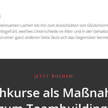
n
gemeinsamen Lachen bis hin zum Ausschütten von Glückshor
tsgefühl, welches Unterschiede im Alter und in der Gehalts
n einer ganz anderen Seite lässt sich das Gegenüber ken
J E T Z T B U C H E N !
hkurse als Maßn