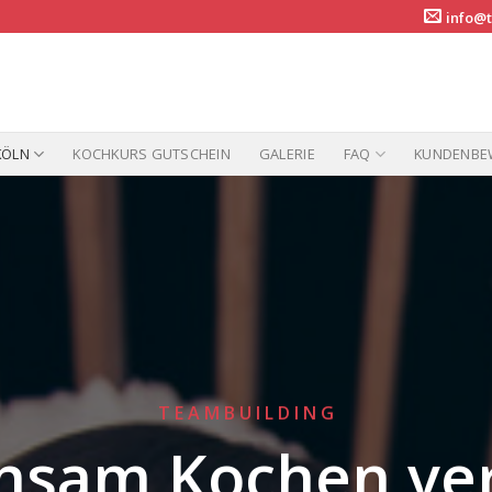
info@t
KÖLN
KOCHKURS GUTSCHEIN
GALERIE
FAQ
KUNDENBE
T E A M B U I L D I N G
nsam Kochen ver