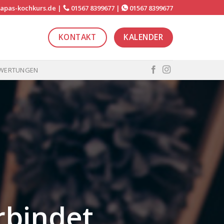
apas-kochkurs.de
|
01567 8399677
|
01567 8399677
KONTAKT
KALENDER
WERTUNGEN
bindet