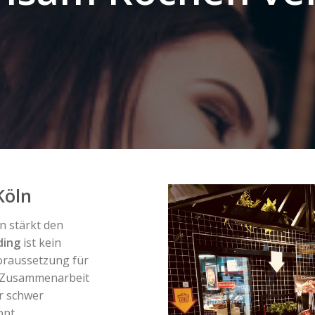
Köln
 stärkt den
ding
ist kein
oraussetzung für
e Zusammenarbeit
ur schwer
ppt