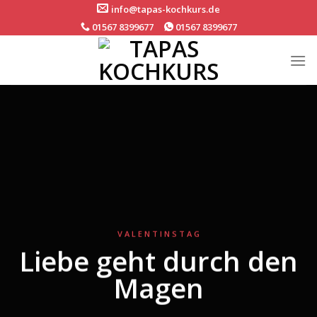
Skip
info@tapas-kochkurs.de
to
01567 8399677
01567 8399677
content
V A L E N T I N S T A G
Liebe geht durch den
Magen