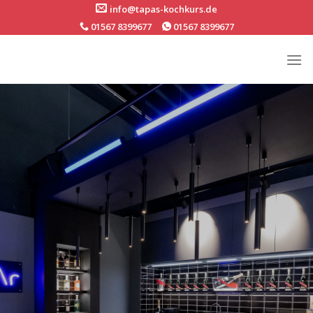
Skip
info@tapas-kochkurs.de
to
01567 8399677
01567 8399677
content