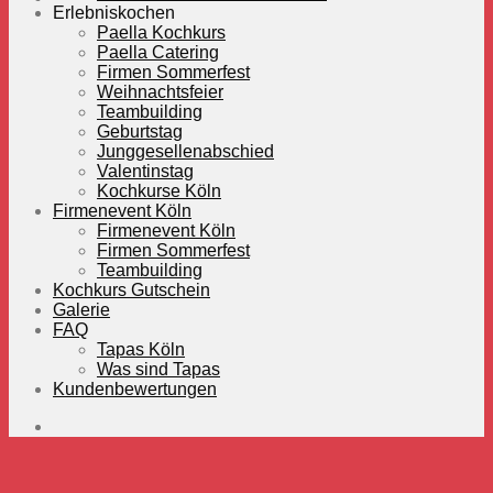
Erlebniskochen
Paella Kochkurs
Paella Catering
Firmen Sommerfest
Weihnachtsfeier
Teambuilding
Geburtstag
Junggesellenabschied
Valentinstag
Kochkurse Köln
Firmenevent Köln
Firmenevent Köln
Firmen Sommerfest
Teambuilding
Kochkurs Gutschein
Galerie
FAQ
Tapas Köln
Was sind Tapas
Kundenbewertungen