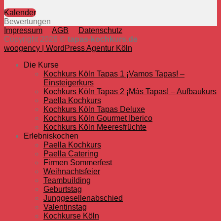
Kalender
Bewertungen
Impressum
AGB
Datenschutz
Copyright 2026 ©
tapas-kochkurs.de
woogency | WordPress Agentur Köln
Die Kurse
Kochkurs Köln Tapas 1 ¡Vamos Tapas! –
Einsteigerkurs
Kochkurs Köln Tapas 2 ¡Más Tapas! – Aufbaukurs
Paella Kochkurs
Kochkurs Köln Tapas Deluxe
Kochkurs Köln Gourmet Iberico
Kochkurs Köln Meeresfrüchte
Erlebniskochen
Paella Kochkurs
Paella Catering
Firmen Sommerfest
Weihnachtsfeier
Teambuilding
Geburtstag
Junggesellenabschied
Valentinstag
Kochkurse Köln