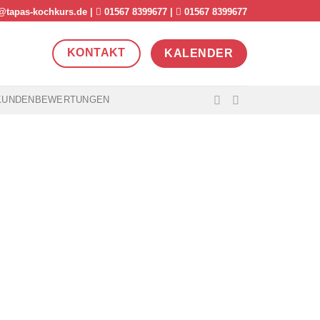
@tapas-kochkurs.de
|
01567 8399677
|
01567 8399677
KONTAKT
KALENDER
KUNDENBEWERTUNGEN