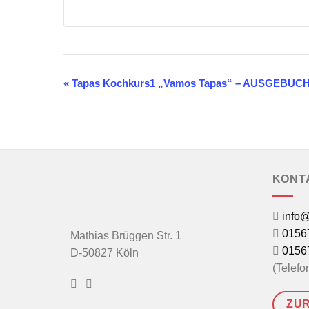
«
Tapas Kochkurs1 „Vamos Tapas“ – AUSGEBUCH
Veranstaltung
Navigation
KONT
info@
0156
Mathias Brüggen Str. 1
0156
D-50827 Köln
(Telefo
ZUR