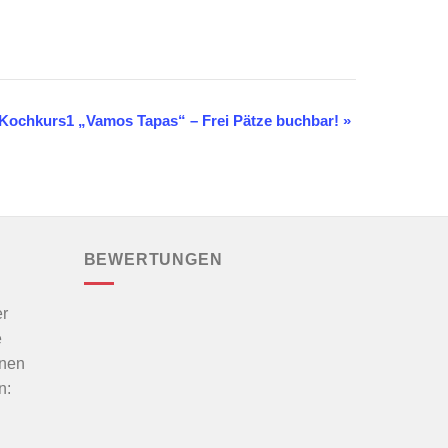
Kochkurs1 „Vamos Tapas“ – Frei Pätze buchbar!
»
BEWERTUNGEN
r
e
nnen
n: