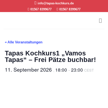
Skip
info@tapas-kochkurs.de
to
01567 8399677
01567 8399677
content
« Alle Veranstaltungen
Tapas Kochkurs1 „Vamos
Tapas“ – Frei Pätze buchbar!
11. September 2026
18:00
23:00
,
–
CEST