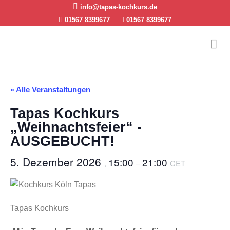
Skip
info@tapas-kochkurs.de
to
01567 8399677
01567 8399677
content
« Alle Veranstaltungen
Tapas Kochkurs
„Weihnachtsfeier“ -
AUSGEBUCHT!
5. Dezember 2026
15:00
21:00
,
–
CET
Tapas Kochkurs