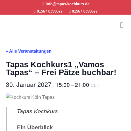
Skip
info@tapas-kochkurs.de
to
01567 8399677
01567 8399677
content
« Alle Veranstaltungen
Tapas Kochkurs1 „Vamos
Tapas“ – Frei Pätze buchbar!
30. Januar 2027
15:00
21:00
,
–
CET
Tapas Kochkurs
Ein Überblick