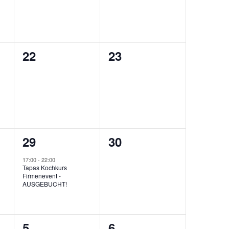
0
0
22
23
ungen,
Veranstaltungen,
Veranstaltungen,
1
0
29
30
ungen,
Veranstaltung,
Veranstaltungen,
17:00
-
22:00
Tapas Kochkurs
Firmenevent -
AUSGEBUCHT!
1
0
5
6