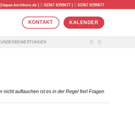
@tapas-kochkurs.de
|
01567 8399677
|
01567 8399677
KONTAKT
KALENDER
KUNDENBEWERTUNGEN
nicht auftauchen ist es in der Regel frei! Fragen