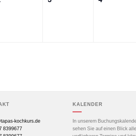
n,
eranstaltungen,
Veranstaltungen,
Veranstalt
AKT
KALENDER
tapas-kochkurs.de
In unserem Buchungskalende
7 8399677
sehen Sie auf einen Blick all