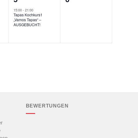
ungen,
Veranstaltung,
Veranstaltungen,
15:00
-
21:00
Tapas Kochkurs1
„Vamos Tapas“ –
AUSGEBUCHT!
BEWERTUNGEN
r
e