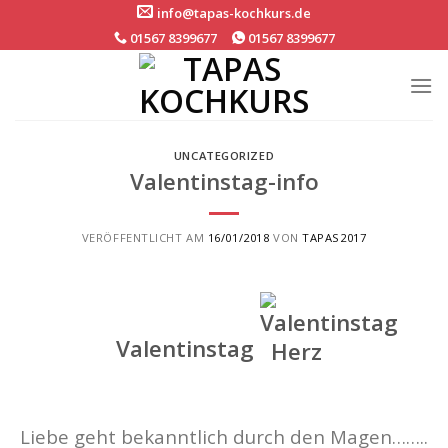
Skip
info@tapas-kochkurs.de
to
01567 8399677
01567 8399677
content
UNCATEGORIZED
Valentinstag-info
VERÖFFENTLICHT AM
16/01/2018
VON
TAPAS2017
Valentinstag
Liebe geht bekanntlich durch den Magen……..